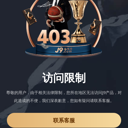
访问限制
尊敬的用户，由于相关法律限制，您所在地区无法访问J9产品，对
此造成的不便，我们深表歉意，您如有疑问请联系客服。
联系客服